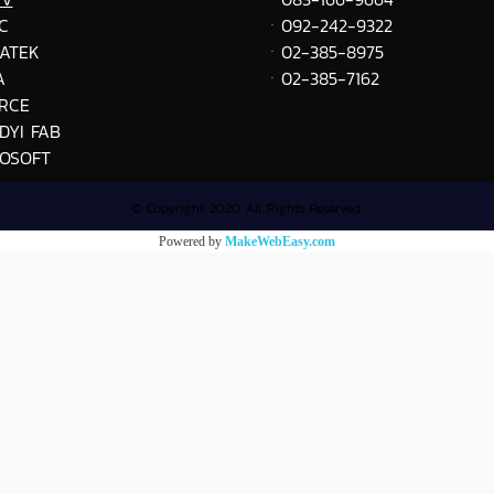
C
ㆍ
092-242-9322
ATEK
ㆍ
02-385-8975
A
ㆍ
02-385-7162
RCE
DYI FAB
OSOFT
© Copyright 2020 All Rights Reserved.
Powered by
MakeWebEasy.com