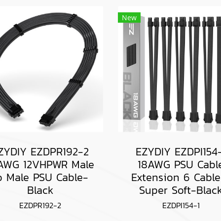
New
ZYDIY EZDPR192-2
EZYDIY EZDPI154-
AWG 12VHPWR Male
18AWG PSU Cabl
o Male PSU Cable-
Extension 6 Cable
Black
Super Soft-Blac
EZDPR192-2
EZDPI154-1