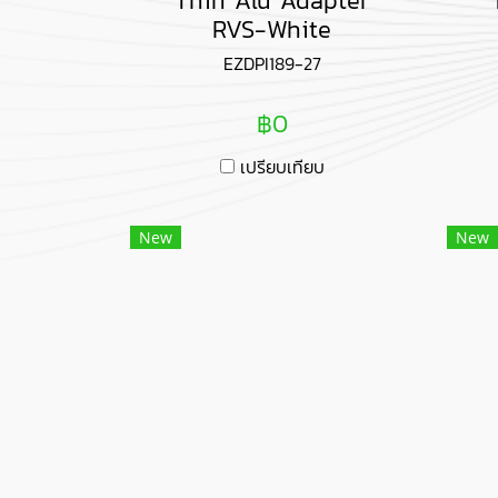
Thin Alu Adapter
RVS-White
EZDPI189-27
฿0
เปรียบเทียบ
New
New