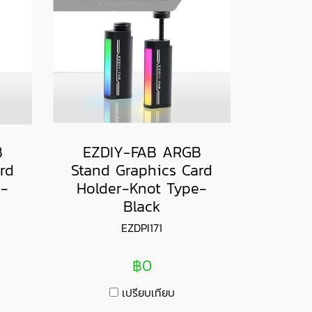
B
EZDIY-FAB ARGB
rd
Stand Graphics Card
e-
Holder-Knot Type-
Black
EZDPI171
฿0
เปรียบเทียบ