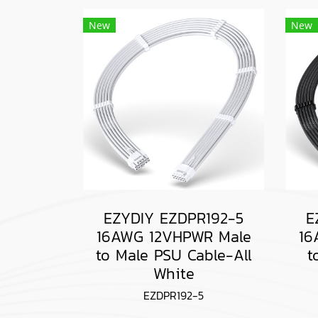
New
New
EZYDIY EZDPR192-5
E
16AWG 12VHPWR Male
16
to Male PSU Cable-All
t
White
EZDPR192-5