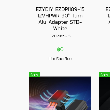
EZYDIY EZDPI189-15
E
12VHPWR 90° Turn
Alu Adapter STD-
White
EZDPI189-15
฿0
เปรียบเทียบ
New
New