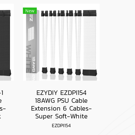
New
1
EZYDIY EZDPI154
e
18AWG PSU Cable
s-
Extension 6 Cables-
k
Super Soft-White
EZDPI154