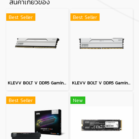
สินค้าเกี่ยวข้อง
Best Seller
Best Seller
KLEVV BOLT V DDR5 Gaming OC Memory - 64GB (32GBx2) 6000MHZ PURE WHITE
KLEVV BOLT V DDR5 Gaming OC Memory - 64GB (32GBx2) 6400MHZ PURE WHITE
Best Seller
New