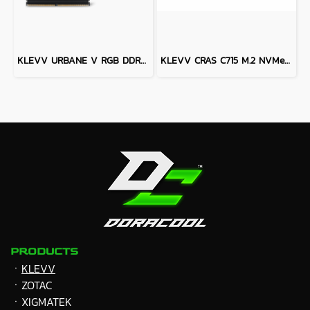
KLEVV URBANE V RGB DDR5 Gaming OC Memory - 32GB (16GBx2) 6000MHz Black CL28
KLEVV CRAS C715 M.2 NVMe PCIe Gen3X4 SSD - 512GB
PRODUCTS
ㆍ
KLEVV
ㆍZOTAC
ㆍXIGMATEK