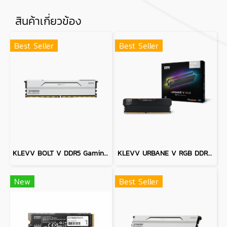
สินค้าเกี่ยวข้อง
Best Seller
Best Seller
KLEVV BOLT V DDR5 Gaming OC Memory - 64GB (32GBx2) 6400MHZ PURE WHITE
KLEVV URBANE V RGB DDR5 Gaming OC Memory - 32GB (16GBx2) 6000MHz Black CL28
New
Best Seller