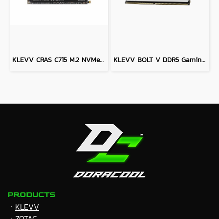
KLEVV CRAS C715 M.2 NVMe PCIe Gen3X4 SSD - 512GB
KLEVV BOLT V DDR5 Gaming OC Memory - 64GB (32GBx2) 6000MHZ PURE WHITE
PRODUCTS
ㆍ
KLEVV
ㆍZOTAC