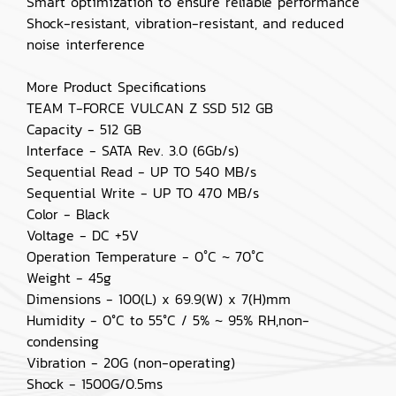
Smart optimization to ensure reliable performance
Shock-resistant, vibration-resistant, and reduced
noise interference
More Product Specifications
TEAM T-FORCE VULCAN Z SSD 512 GB
Capacity - 512 GB
Interface - SATA Rev. 3.0 (6Gb/s)
Sequential Read - UP TO 540 MB/s
Sequential Write - UP TO 470 MB/s
Color - Black
Voltage - DC +5V
Operation Temperature - 0˚C ~ 70˚C
Weight - 45g
Dimensions - 100(L) x 69.9(W) x 7(H)mm
Humidity - 0°C to 55°C / 5% ~ 95% RH,non-
condensing
Vibration - 20G (non-operating)
Shock - 1500G/0.5ms