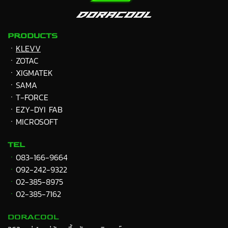
PRODUCTS
ㆍ
KLEVV
ㆍZOTAC
ㆍXIGMATEK
ㆍ
SAMA
ㆍT-FORCE
ㆍEZY-DYI FAB
ㆍMICROSOFT
TEL
ㆍ
083-166-9664
ㆍ
092-242-9322
ㆍ
02-385-8975
ㆍ
02-385-7162
DORACOOL