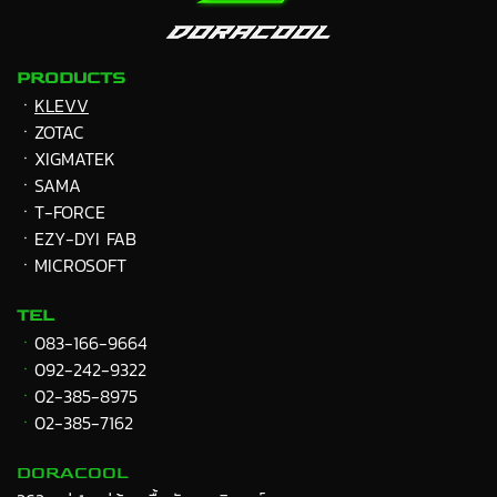
PRODUCTS
ㆍ
KLEVV
ㆍZOTAC
ㆍXIGMATEK
ㆍ
SAMA
ㆍT-FORCE
ㆍEZY-DYI FAB
ㆍMICROSOFT
TEL
ㆍ
083-166-9664
ㆍ
092-242-9322
ㆍ
02-385-8975
ㆍ
02-385-7162
DORACOOL