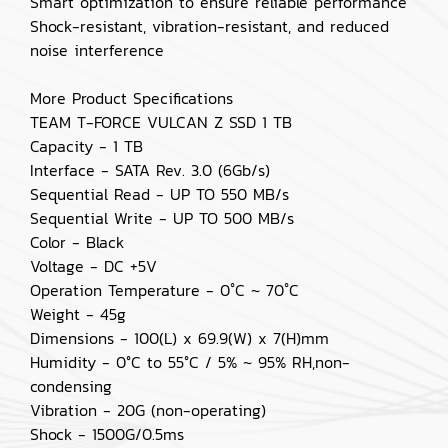
Smart optimization to ensure reliable performance
Shock-resistant, vibration-resistant, and reduced
noise interference
More Product Specifications
TEAM T-FORCE VULCAN Z SSD 1 TB
Capacity - 1 TB
Interface - SATA Rev. 3.0 (6Gb/s)
Sequential Read - UP TO 550 MB/s
Sequential Write - UP TO 500 MB/s
Color - Black
Voltage - DC +5V
Operation Temperature - 0˚C ~ 70˚C
Weight - 45g
Dimensions - 100(L) x 69.9(W) x 7(H)mm
Humidity - 0°C to 55°C / 5% ~ 95% RH,non-
condensing
Vibration - 20G (non-operating)
Shock - 1500G/0.5ms