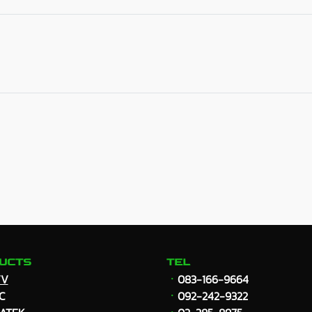
UCTS
TEL
VV
ㆍ
083-166-9664
C
ㆍ
092-242-9322