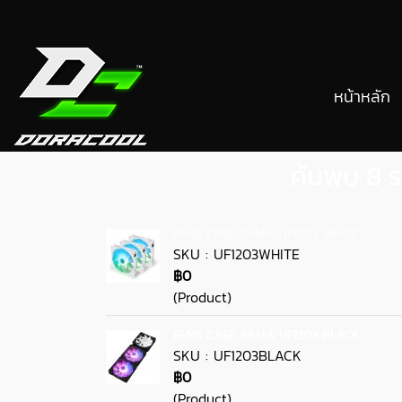
หน้าหลัก
ค้นพบ 8 ร
FANS CASE SAMA UF1203 WHITE
SKU : UF1203WHITE
฿0
(Product)
FANS CASE SAMA UF1203 BLACK
SKU : UF1203BLACK
฿0
(Product)