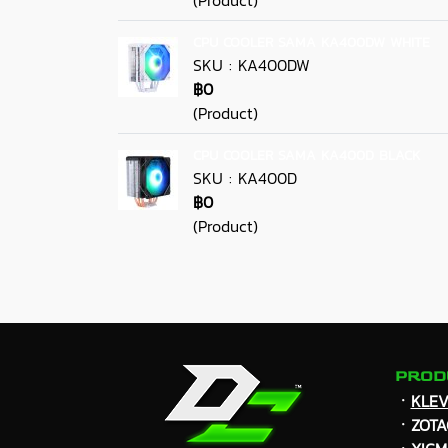
CPU COOLER SAMA KA400DW WHITE
SKU : KA400DW
฿0
(Product)
CPU COOLER SAMA KA400D BLACK
SKU : KA400D
฿0
(Product)
PROD
ㆍ
KLE
ㆍZOTA