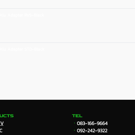
Alu Adapter RVS-Black
Alu Adapter STD-Black
UCTS
TEL
VV
ㆍ
083-166-9664
C
ㆍ
092-242-9322