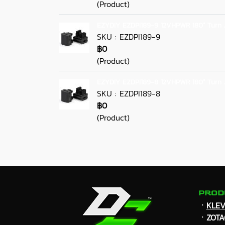
(Product)
EZYDIY EZDPI189-9 12VHPWR 180° Turn 
SKU : EZDPI189-9
฿0
(Product)
EZYDIY EZDPI189-8 12VHPWR 180° Turn 
SKU : EZDPI189-8
฿0
(Product)
PROD
ㆍ
KLE
ㆍZOTA