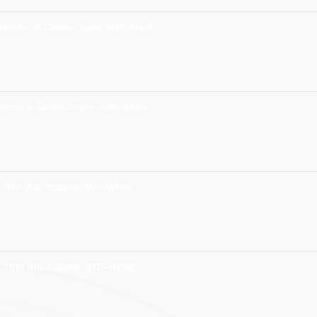
ension 6 Cables-Super Soft-Black
nsion 6 Cables-Super Soft-White
 Thin Alu Adapter RVS-White
 Thin Alu Adapter STD-White