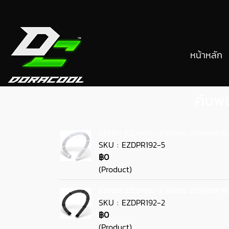
หน้าหลัก
ค้นพ
EZYDIY EZDPR192-5 16AWG 12VHPWR Mal
SKU : EZDPR192-5
฿0
(Product)
EZYDIY EZDPR192-2 16AWG 12VHPWR Mal
SKU : EZDPR192-2
฿0
(Product)