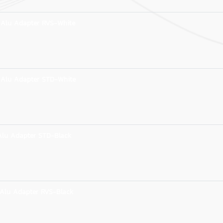
 Alu Adapter RVS-White
 Alu Adapter STD-White
Alu Adapter STD-Black
Alu Adapter RVS-Black