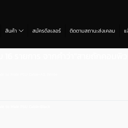
สินค้า
สมัครดีลเลอร์
ติดตามสถานะส่งเคลม
แ
บ 16 รายการ จากคำว่า"สายถักคอมพิวเ
e to Male PSU Cable-All White
e to Male PSU Cable-Black