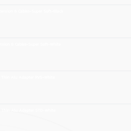
ension 6 Cables-Super Soft-Black
nsion 6 Cables-Super Soft-White
 Thin Alu Adapter RVS-White
 Thin Alu Adapter STD-White