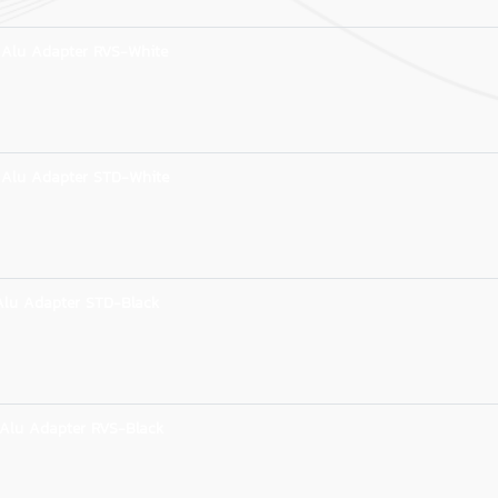
 Alu Adapter RVS-White
 Alu Adapter STD-White
Alu Adapter STD-Black
Alu Adapter RVS-Black