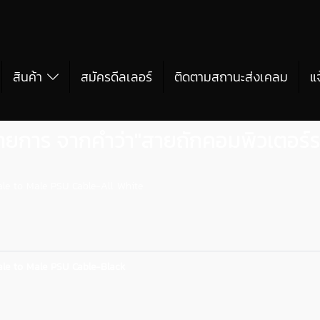
สินค้า
สมัครดีลเลอร์
ติดตามสถานะส่งเคลม
แ
ายการ จากคำว่า"สายถักคอมพิวเตอร์
e to Male PSU Cable-All White
e to Male PSU Cable-Black