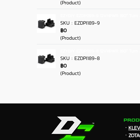
(Product)
EZYDIY EZDPI189-9 12VHPWR 180° Turn 
SKU : EZDPI189-9
฿0
(Product)
EZYDIY EZDPI189-8 12VHPWR 180° Turn 
SKU : EZDPI189-8
฿0
(Product)
PROD
ㆍ
KLE
ㆍZOTA