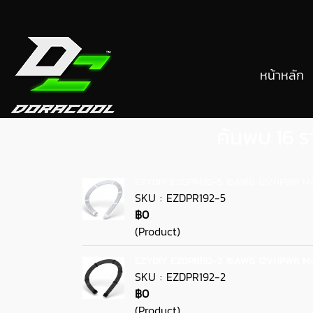
หน้าหลัก
ค้นพบ 16 ร
EZYDIY EZDPR192-5 16AWG 12VHPWR Mal
SKU : EZDPR192-5
฿0
(Product)
EZYDIY EZDPR192-2 16AWG 12VHPWR Mal
SKU : EZDPR192-2
฿0
(Product)