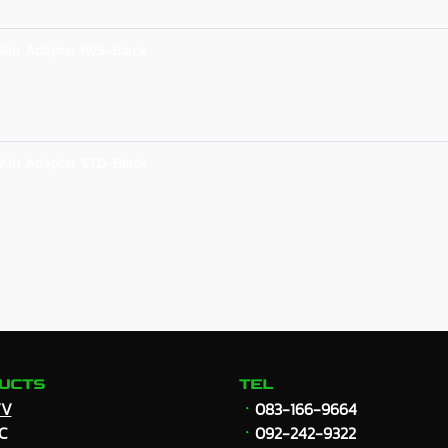
Alu Adapter RVS-Black
Alu Adapter STD-Black
UCTS
TEL
VV
ㆍ
083-166-9664
C
ㆍ
092-242-9322