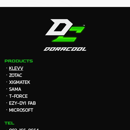
PRODUCTS
ㆍ
KLEVV
ㆍZOTAC
ㆍXIGMATEK
ㆍ
SAMA
ㆍT-FORCE
ㆍEZY-DYI FAB
ㆍMICROSOFT
TEL