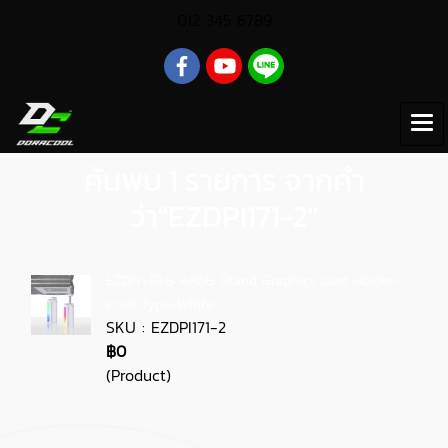
012 345 6789
ค้นพบ 1 รายการ จากคำ
ว่า"‎EZDPI171-2"
EZDIY-FAB ARGB Stand Graphics Card Holder-
Knot Type-White
SKU : ‎EZDPI171-2
฿0
(Product)