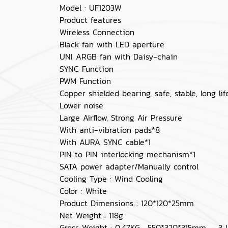
Model : UF1203W
Product features
Wireless Connection
Black fan with LED aperture
UNI ARGB fan with Daisy-chain
SYNC Function
PWM Function
Copper shielded bearing, safe, stable, long li
Lower noise
Large Airflow, Strong Air Pressure
With anti-vibration pads*8
With AURA SYNC cable*1
PIN to PIN interlocking mechanism*1
SATA power adapter/Manually control
Cooling Type : Wind Cooling
Color : White
Product Dimensions : 120*120*25mm
Net Weight : 118g
Gross Weight : 0.47KG , 550*320*315mm 3 I