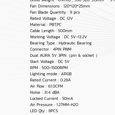
Fan Dimensions : 120*120*25mm
Fan Blade Quantity : 9 pcs
Rated Voltage : DC 12V
Material : PBT,PC
Cable Length : 500mm
Working Voltage : DC 5V~13.2V
Bearing Type : Hydraulic Bearing
Connector : 4PIN PWM
Dual AURA 5V 3PIN（pin & socket ）
Start Voltage : DC 5V
RPM : 500~1500RPM
Lighting mode : ARGB
Rated Current : 0.28A
Air Flow : 61.0CFM
Noise : 31.4 dBA
Locked Current : 50mA
Air Pressure : 1.27MM-H2O
LED Qty : 8PCS