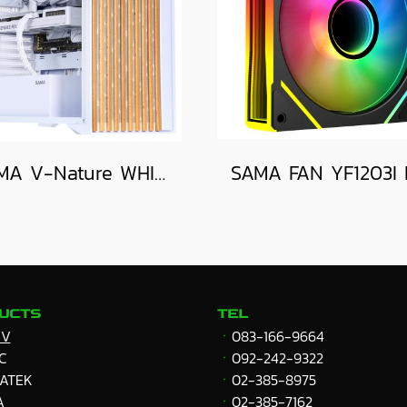
SAMA V-Nature WHITE
UCTS
TEL
VV
ㆍ
083-166-9664
C
ㆍ
092-242-9322
ATEK
ㆍ
02-385-8975
A
ㆍ
02-385-7162