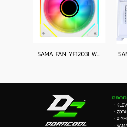
SAMA FAN YF1203I WHITE REVERSED
PROD
ㆍ
KLE
ㆍZOTA
ㆍXIGM
ㆍ
SAM