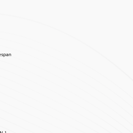
fespan
N 1