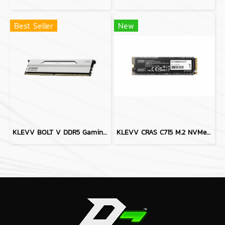
Best Seller
New
KLEVV BOLT V DDR5 Gaming OC Memory - 64GB (32GBx2) 6000MHZ PURE WHITE
KLEVV CRAS C715 M.2 NVMe PCIe Gen3X4 SSD - 512GB