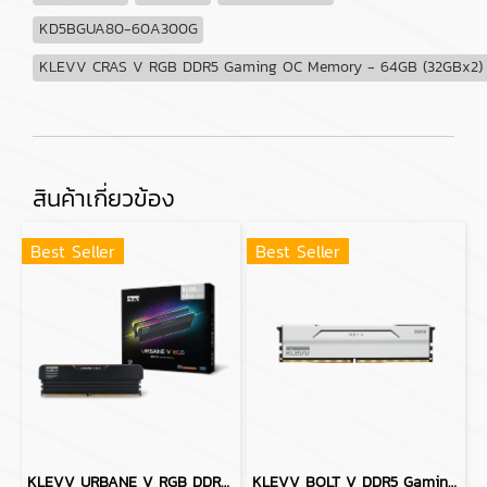
KD5BGUA80-60A300G
KLEVV CRAS V RGB DDR5 Gaming OC Memory - 64GB (32GBx2) 
สินค้าเกี่ยวข้อง
Best Seller
Best Seller
KLEVV URBANE V RGB DDR5 Gaming OC Memory - 32GB (16GBx2) 6000MHz Black CL28
KLEVV BOLT V DDR5 Gaming OC Memory - 64GB (32GBx2) 6400MHZ PURE WHITE