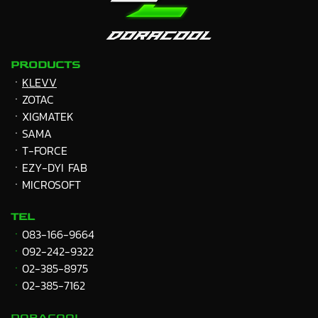
PRODUCTS
ㆍ
KLEVV
ㆍZOTAC
ㆍXIGMATEK
ㆍ
SAMA
ㆍT-FORCE
ㆍEZY-DYI FAB
ㆍMICROSOFT
TEL
ㆍ
083-166-9664
ㆍ
092-242-9322
ㆍ
02-385-8975
ㆍ
02-385-7162
DORACOOL