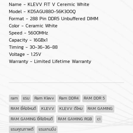
Name - KLEVV FIT V Ceremic White
Model - KD5AGU880-56K300Q
Format - 288 Pin DDR5 Unbuffered DIMM
Color - Ceramic White
Speed - 5600MHz
Capacity - 16GBx1
Timing - 30-36-36-88
Voltage - 1.25V
Warranty - Limited Lifetime Warranty
ram
แรม
Ram Klevv
Ram DDR4
RAM DDR 5
RAM ยี่ห้อไหนดี
KLEVV
KLEVV ดีไหม
RAM GAMING
RAM GAMING ยี่ห้อไหนดี
RAM GAMING RGB
ci
แรมคุณภาพดี
แรมเกมมิ่ง