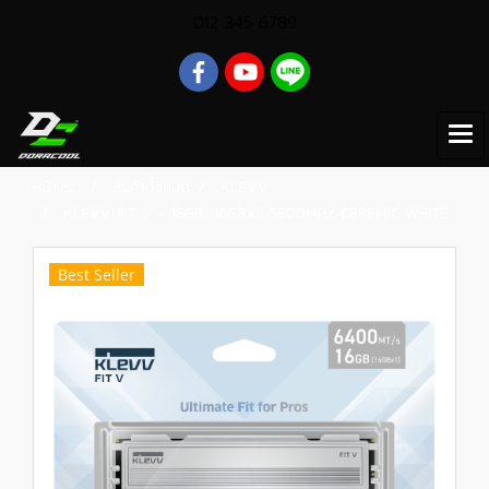
012 345 6789
หน้าแรก
สินค้าทั้งหมด
KLEVV
KLEVV FIT V - 16GB (16GBx1) 5600MHz CEREMIC WHITE
Best Seller