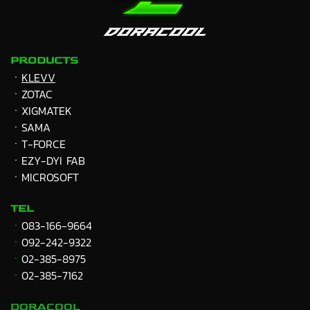
PRODUCTS
ㆍ
KLEVV
ㆍZOTAC
ㆍXIGMATEK
ㆍ
SAMA
ㆍT-FORCE
ㆍEZY-DYI FAB
ㆍMICROSOFT
TEL
ㆍ
083-166-9664
ㆍ
092-242-9322
ㆍ
02-385-8975
ㆍ
02-385-7162
DORACOOL