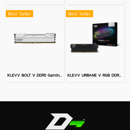
Best Seller
Best Seller
KLEVV BOLT V DDR5 Gaming OC Memory - 64GB (32GBx2) 6400MHZ PURE WHITE
KLEVV URBANE V RGB DDR5 Gaming OC Memory - 32GB (16GBx2) 6000MHz Black CL28