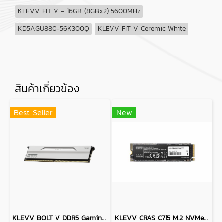
KLEVV FIT V - 16GB (8GBx2) 5600MHz
KD5AGU880-56K300Q
KLEVV FIT V Ceremic White
สินค้าเกี่ยวข้อง
Best Seller
New
KLEVV BOLT V DDR5 Gaming OC Memory - 64GB (32GBx2) 6000MHZ PURE WHITE
KLEVV CRAS C715 M.2 NVMe PCIe Gen3X4 SSD - 512GB